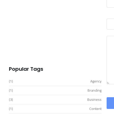
READ MORE
Outshine Your Competitors Unleashing
Proven…
READ MORE
Simplify Your Digital Marketing Entrust…
READ MORE
Transformative Business Innovation with
Our…
READ MORE
Popular Tags
(1)
Agency
(1)
Branding
(3)
Business
(1)
Content