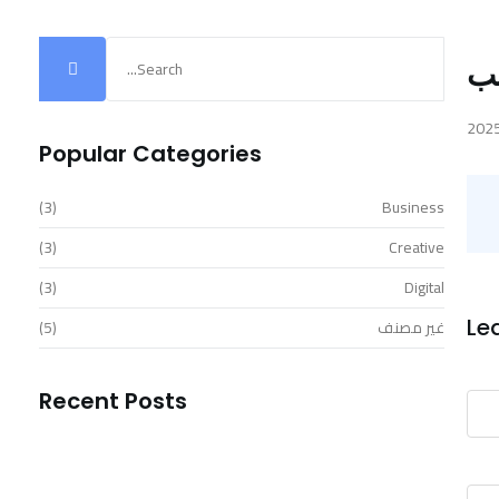
لب
Popular Categories
(3)
Business
(3)
Creative
(3)
Digital
Le
غير مصنف
(5)
Recent Posts
Transform Your Business Landscape with…