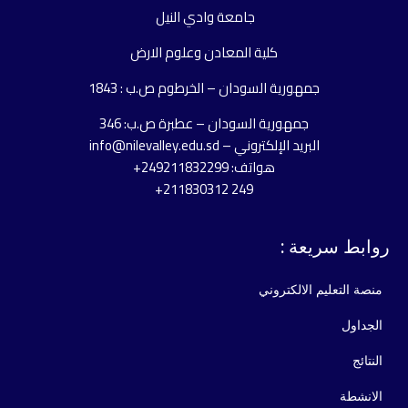
جامعة وادي النيل
كلية المعادن وعلوم الارض
جمهورية السودان – الخرطوم ص.ب : 1843
جمهورية السودان – عطبرة ص.ب: 346
البريد الإلكتروني – info@nilevalley.edu.sd
هواتف: 249211832299+
249 211830312+
روابط سريعة :
منصة التعليم الالكتروني
الجداول
النتائج
الانشطة