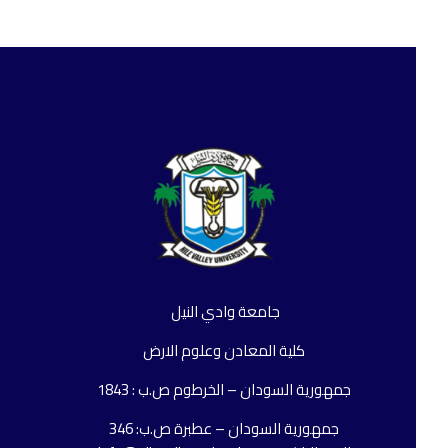
رو
من
ال
ال
ال
جامعة وادي النيل
رو
كلية المعادن وعلوم الارض
وز
جمهورية السودان – الخرطوم ص.ب : 1843
ال
جمهورية السودان – عطبرة ص.ب: 346
ال