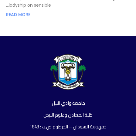
ladyship on sensible…
READ MORE
جامعة وادي النيل
كلية المعادن وعلوم الارض
جمهورية السودان – الخرطوم ص.ب : 1843