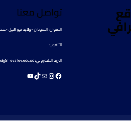
قع
تواصل معنا
رافي
العنوان: السودان -ولاية نهر النيل -عطب
التلفون:
البريد الالكتروني: info@nilevalley.edu.sd