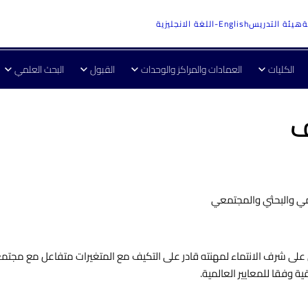
ة
هيئة التدريس
English-اللغة الانجليزية
الكليات
العمادات والمراكز والوحدات
القبول
البحث العلمي
ف
لمي والبحثي والمجتمعي
على شرف الانتماء لمهنته قادر على التكيف مع المتغيرات متفاعل مع مجتمع
ة وفقا للمعايير العالمية.