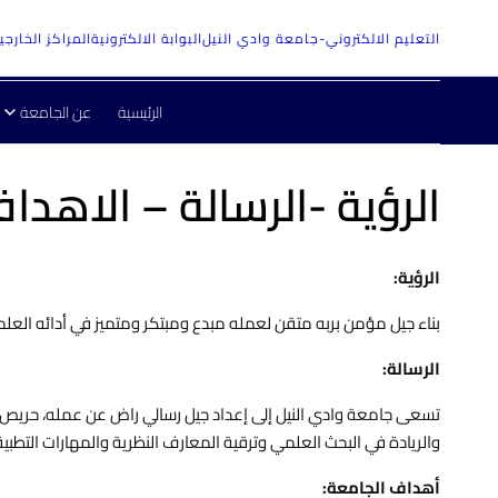
التعليم الالكتروني-جامعة وادي النيل
البوابة الالكترونية
المراكز الخارجي
الرئيسية
عن الجامعة
الرؤية -الرسالة – الاهدا
الرؤية:
بناء جيل مؤمن بربه متقن لعمله مبدع ومبتكر ومتميز في أدائه الع
الرسالة:
تسعى جامعة وادي النيل إلى إعداد جيل رسالي راض عن عمله، حريص 
والريادة في البحث العلمي وترقية المعارف النظرية والمهارات التطبيقي
أهداف الجامعة: