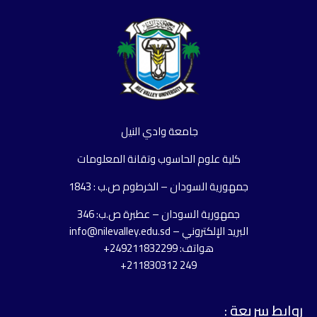
جامعة وادي النيل
كلية علوم الحاسوب وتقانة المعلومات
جمهورية السودان – الخرطوم ص.ب : 1843
جمهورية السودان – عطبرة ص.ب: 346
البريد الإلكتروني – info@nilevalley.edu.sd
هواتف: 249211832299+
249 211830312+
روابط سريعة :