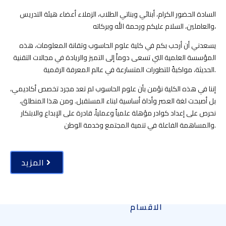
السادة الحضور الكرام، أبنائي وبناتي الطلاب، الزملاء أعضاء هيئة التدريس
والعاملين، السلام عليكم ورحمة الله وبركاته،
يسعدني أن أرحب بكم في كلية علوم الحاسوب وتقانة المعلومات، هذه
المؤسسة العلمية التي تسعى دوماً إلى التميز والريادة في مجالات التقنية
الحديثة، مواكبةً للتطورات المتسارعة في عالم المعرفة الرقمية.
إننا في هذه الكلية نؤمن بأن علوم الحاسوب لم تعد مجرد تخصص أكاديمي،
بل أصبحت لغة العصر وأداة أساسية لبناء المستقبل. ومن هذا المنطلق،
نحرص على إعداد كوادر مؤهلة علمياً وعملياً، قادرة على الإبداع والابتكار
والمساهمة الفاعلة في تنمية المجتمع وخدمة الوطن.
المزيد
الاقسام