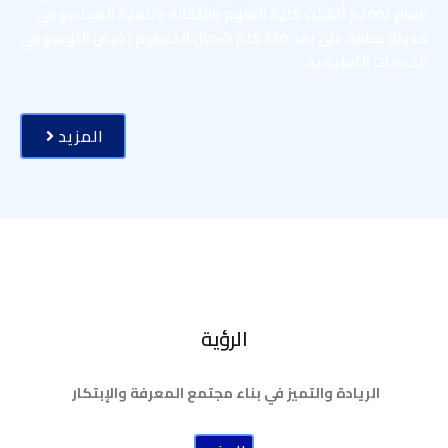
العام 2002م أُنشئت كلية العلوم والتقانة وتنمية المجتمع في
مدينة عطبرة على بعد 330 كلم شمال الخرطوم بغرض التوسع في
الخدمات التعليمية
المزيد
الرؤية
الريادة والتميز في بناء مجتمع المعرفة والإبتكار