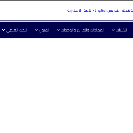
ة
هيئة التدريس
English-اللغة الانجليزية
الكليات
العمادات والمراكز والوحدات
القبول
البحث العلمي