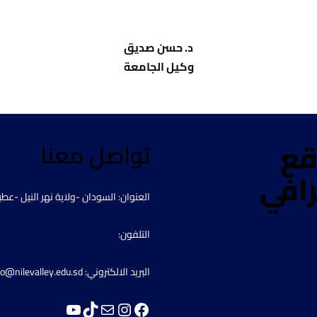
د. حسن صديق
وكيل الجامعة
قع
تواصل معنا
رافي
العنوان: السودان -ولاية نهر النيل -عطب
التلفون:
البريد الالكتروني: info@nilevalley.edu.sd