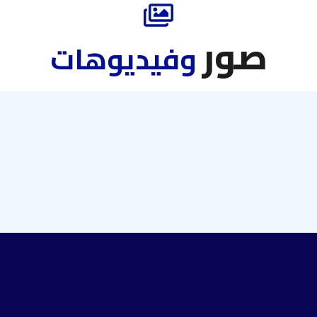
صور
وفيديوهات