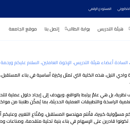
الالكتروني
المستودع الرقمي
هيئة التدريس
بوابة الطالب
إتصل بنا
موقع الجامعة
السادة أعضاء هيئة التدريس، الإخوة العاملين، السلام عليكم ورحمة ال
دي النيل، هذه الكلية التي تمثل ركيزة أساسية في بناء المستقبل، ومن
نظرية، بل هي علمٌ يرتبط بالواقع، ويهدف إلى إيجاد حلول عملية للت
ية الراسخة والتطبيقات العملية الحديثة، بما يُمكّن طلابنا من مواك
 مسؤولية كبيرة، فأنتم مهندسو المستقبل، وصُنّاع التغيير، وعليكم أن 
 تكونوا قادرين على الإسهام في بناء بنية تحتية متقدمة، وصناعات وط