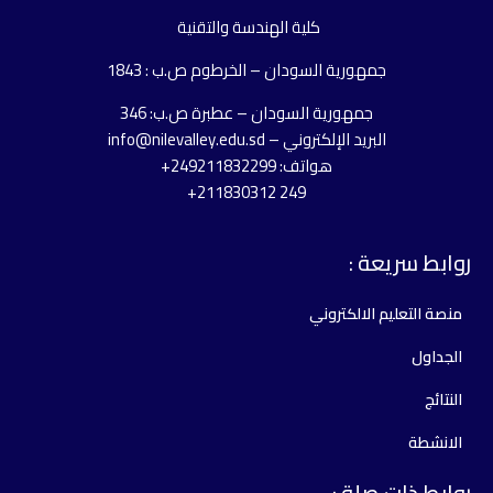
كلية الهندسة والتقنية
جمهورية السودان – الخرطوم ص.ب : 1843
جمهورية السودان – عطبرة ص.ب: 346
البريد الإلكتروني – info@nilevalley.edu.sd
هواتف: 249211832299+
249 211830312+
وابط سريعة :
منصة التعليم الالكتروني
الجداول
النتائج
الانشطة
وابط ذات صلة :