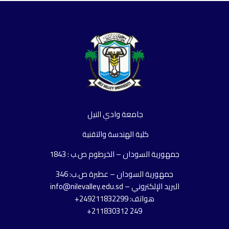
جامعة وادي النيل
كلية الهندسة والتقنية
جمهورية السودان – الخرطوم ص.ب : 1843
جمهورية السودان – عطبرة ص.ب: 346
البريد الإلكتروني – info@nilevalley.edu.sd
هواتف: 249211832299+
249 211830312+