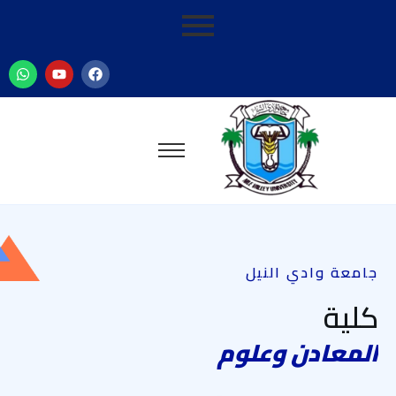
جامعة وادي النيل
كلية
ا
ل
م
ع
ا
د
ن
و
ع
ل
و
م
ا
ل