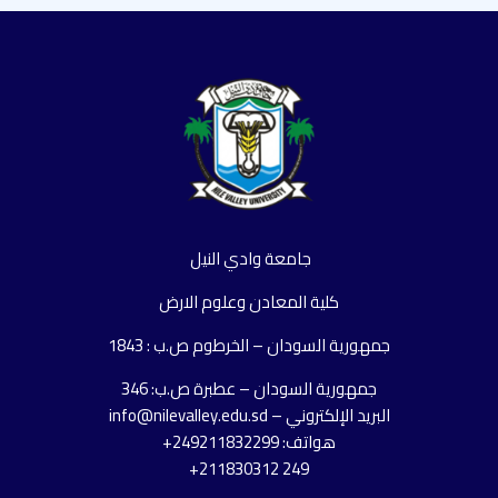
جامعة وادي النيل
كلية المعادن وعلوم الارض
جمهورية السودان – الخرطوم ص.ب : 1843
جمهورية السودان – عطبرة ص.ب: 346
البريد الإلكتروني – info@nilevalley.edu.sd
هواتف: 249211832299+
249 211830312+