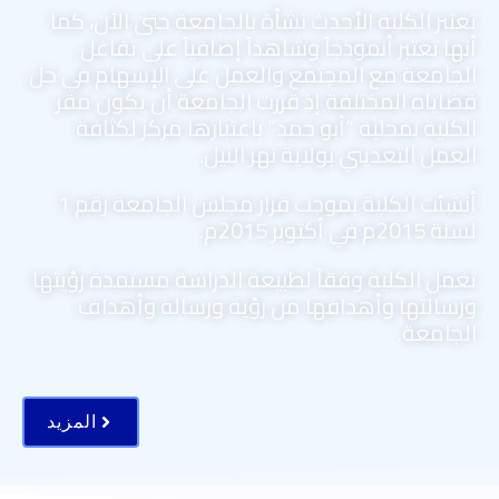
تعتبر الكلية الأحدث نشأة بالجامعة حتى الآن، كما
أنها تعتبر أنموذجاً وشاهداً إضافياً على تفاعل
الجامعة مع المجتمع والعمل على الإسهام في حل
قضاياه المختلفة إذ قررت الجامعة أن يكون مقر
الكلية بمحلية “أبو حمد” باعتبارها مركز لكثافة
العمل التعديني بولاية نهر النيل.
أنشئت الكلية بموجب قرار مجلس الجامعة رقم 1
لسنة 2015م في أكتوبر 2015م.
تعمل الكلية وفقاً لطبيعة الدراسة مستمدة رؤيتها
ورسالتها وأهدافها من رؤية ورسالة وأهداف
الجامعة.
المزيد