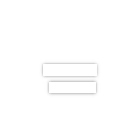
تسهم في توفير مصادر المعرفة والمراجع العلمية
الورقية والإلكترونية، وتعمل على دعم الطلاب
والباحثين وأعضاء هيئة التدريس عبر خدمات مكتبية
حديثة ومستودعات رقمية متطورة، بما يواكب
التطور التقني ويعزز بيئة التعلم والبحث العلمي.
البحث في الفهرس
المكتبة الرقمية
قواعد البيانات
أسال امين
المكتبة