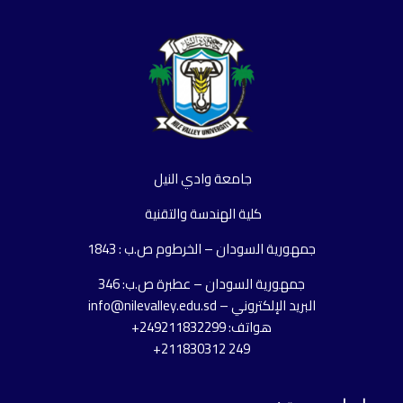
جامعة وادي النيل
كلية الهندسة والتقنية
جمهورية السودان – الخرطوم ص.ب : 1843
جمهورية السودان – عطبرة ص.ب: 346
البريد الإلكتروني – info@nilevalley.edu.sd
هواتف: 249211832299+
249 211830312+