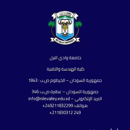
جامعة وادي النيل
كلية الهندسة والتقنية
جمهورية السودان – الخرطوم ص.ب : 1843
جمهورية السودان – عطبرة ص.ب: 346
البريد الإلكتروني – info@nilevalley.edu.sd
هواتف: 249211832299+
249 211830312+