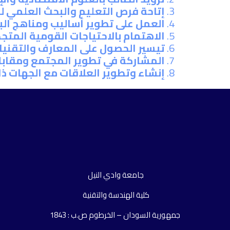
إتاحة فرص التعليم والبحث العلمي لن
العمل على تطوير أساليب ومناهج ال
الاهتمام بالاحتياجات القومية المتج
تيسير الحصول على المعارف والتقنيات
المشاركة في تطوير المجتمع ومقابل
إنشاء وتطوير العلاقات مع الجهات ذات
جامعة وادي النيل
كلية الهندسة والتقنية
جمهورية السودان – الخرطوم ص.ب : 1843