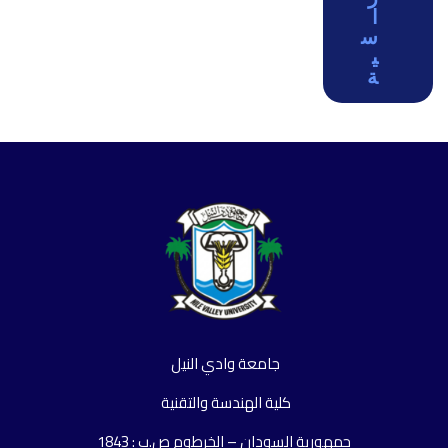
ا
س
ي
ة
جامعة وادي النيل
كلية الهندسة والتقنية
جمهورية السودان – الخرطوم ص.ب : 1843