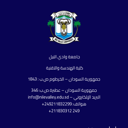
جامعة وادي النيل
كلية الهندسة والتقنية
جمهورية السودان – الخرطوم ص.ب : 1843
جمهورية السودان – عطبرة ص.ب: 346
البريد الإلكتروني – info@nilevalley.edu.sd
هواتف: 249211832299+
249 211830312+