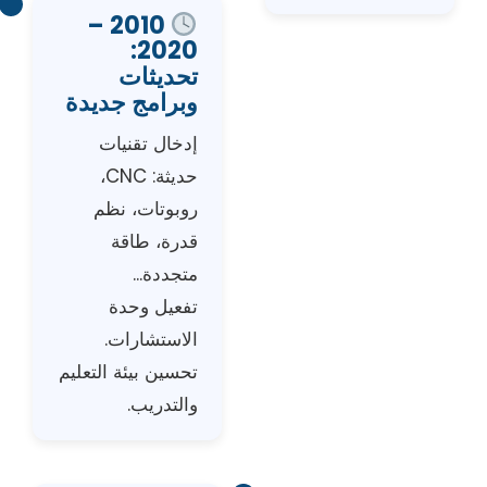
2010 –
2020:
تحديثات
وبرامج جديدة
إدخال تقنيات
حديثة: CNC،
روبوتات، نظم
قدرة، طاقة
متجددة...
تفعيل وحدة
الاستشارات.
تحسين بيئة التعليم
والتدريب.