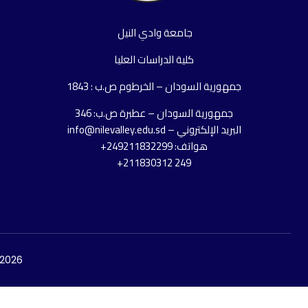
جامعة وادي النيل
كلية الدراسات العليا
جمهورية السودان – الخرطوم ص.ب : 1843
جمهورية السودان – عطبرة ص.ب: 346
البريد الإلكتروني – info@nilevalley.edu.sd
هواتف: 249211832299+
249 211830312+
pyright © 2026