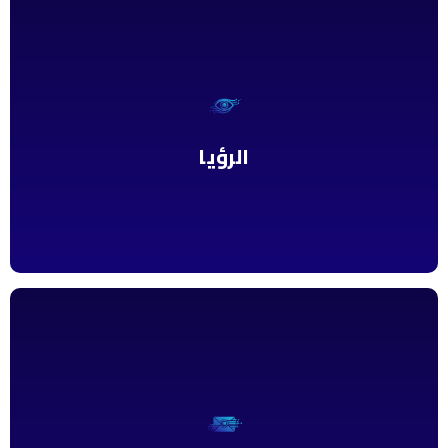
الرؤيا
الريادة والتميز في التعليم والتعلم والبحث العلمي في العلوم الزراعية
وخدمة المجتمع.
الرؤيا
الرسالة
تهيئة بيئة تعليمية جاذبة ومواكبة للتطورات العلمية والتقنية في المجالات
الزراعية لإعداد أطر متميزة للعمل محلياً واقليمياً وعالمياً وإجراء البحوث