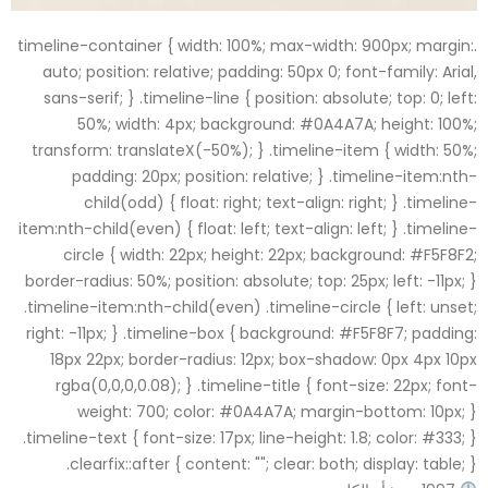
.timeline-container { width: 100%; max-width: 900px; margin
auto; position: relative; padding: 50px 0; font-family: Arial
sans-serif; } .timeline-line { position: absolute; top: 0; left
50%; width: 4px; background: #0A4A7A; height: 100%
transform: translateX(-50%); } .timeline-item { width: 50%
padding: 20px; position: relative; } .timeline-item:nth
child(odd) { float: right; text-align: right; } .timeline
item:nth-child(even) { float: left; text-align: left; } .timeline
circle { width: 22px; height: 22px; background: #F5F8F2
border-radius: 50%; position: absolute; top: 25px; left: -11px; 
.timeline-item:nth-child(even) .timeline-circle { left: unset
right: -11px; } .timeline-box { background: #F5F8F7; padding
18px 22px; border-radius: 12px; box-shadow: 0px 4px 10p
rgba(0,0,0,0.08); } .timeline-title { font-size: 22px; font
weight: 700; color: #0A4A7A; margin-bottom: 10px; 
.timeline-text { font-size: 17px; line-height: 1.8; color: #333; 
.clearfix::after { content: ""; clear: both; display: table; 