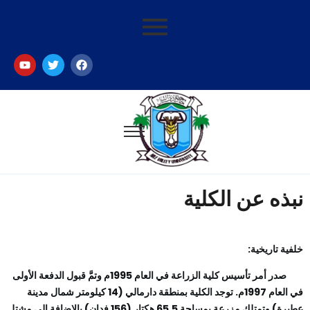
بذه عن الكلية
لفية تاريخية:
صدر أمر تأسيس كلية الزراعة في العام 1995م وتمَّ قبول الدفعة الأولى
في العام 1997م. توجد الكلية بمنطقة دارمالي (14 كيلومتر شمال مدينة
عطبرة) وتمتلك مزرعة بمساحة 65.5 هكتار (156 فدان) بالإضافة إلى مشتل