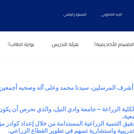
البريد الالكتروني
المستودع الرقمي
الاقسام الأكاديمية
هيئة التدريس
بوابة الطالب
ى أشرف المرسلين، سيدنا محمد وعلى آله وصحبه أجمعين.
لية الزراعة – جامعة وادي النيل، والذي نحرص أن يكون 
عية.
يق التنمية الزراعية المستدامة من خلال إعداد كوادر مؤه
تدريبية واستشارية تسهم في تطوير القطاع الزراعي.