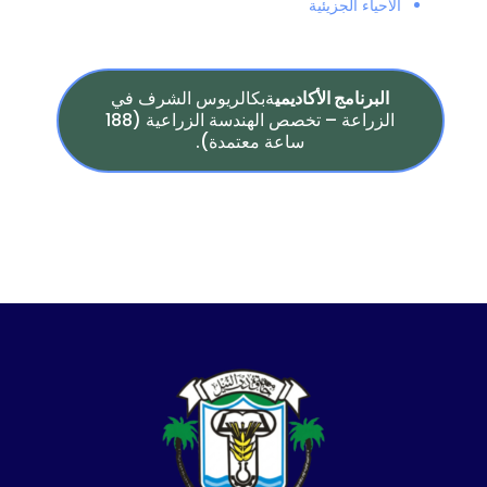
الأحياء الجزيئية
البرنامج الأكاديمي
ةبكالريوس الشرف في
الزراعة – تخصص الهندسة الزراعية (188
ساعة معتمدة).